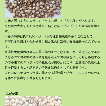
白米と同じように大麦にも『うるち種』と『もち種』があります。
もち種の大麦をもち麦と呼び、
粘りがありプチプチした食感が特徴で
す。
一番の特徴はβグルカンという水溶性食物繊維を多く含むことで
不溶性食物繊維と合わせると精白米の約20倍の食物繊維を含んでいま
す。
水溶性食物繊維は腸内の善玉菌のエサとなる他、水に溶けるとゲル状
になるので胃の中の食べ物を包み込んで胃や腸をゆっくりと移動する
ので小腸でのデンプンの消化吸収が穏やかになり、血糖値の急激な上
昇を抑制するなど糖尿病の予防食治療食としても有効です。
またコレステロール合成の元となる胆汁産と結合してコレステロール
を体外に排出する働きもあります。
はだか麦