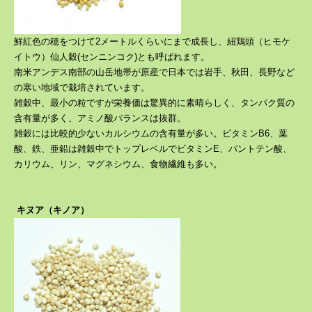
鮮紅色の穂をつけて2メートルくらいにまで成長し、紐鶏頭（ヒモケ
イトウ）仙人穀(センニンコク)とも呼ばれます。
南米アンデス南部の山岳地帯が原産で日本では岩手、秋田、長野など
の寒い地域で栽培されています。
雑穀中、最小の粒ですが栄養価は驚異的に素晴らしく、タンパク質の
含有量が多く、アミノ酸バランスは抜群。
雑穀には比較的少ないカルシウムの含有量が多い。ビタミンB6、葉
酸、鉄、亜鉛は雑穀中でトップレベルでビタミンE、パントテン酸、
カリウム、リン、マグネシウム、食物繊維も多い。
キヌア（キノア）