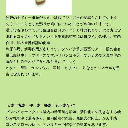
雑穀の中でも一番粒が大きい雑穀でジュズ玉の変異とされています。
丸くふっくらとした形状が鳩に似ていることが名前の由来です。
漢方でも使われていて生薬名はヨクイニンと呼ばれます。はと麦に含
まれるコイクセノリドという不飽和脂肪酸には抗ウイルス作用、抗菌
作用、肌の新陳代謝の促進、
利尿作用、解毒作用があります。タンパク質が豊富でアミノ酸の含有
量は穀物中トップクラスですが
リジンは不足しているので大豆や他の
食品と組み合わせて食べると良いでしょう。
ビタミンB群、カルシウム、亜鉛、カリウム、鉄などのミネラルも豊
富に含まれています。
大麦（丸麦、押し麦、裸麦、もち麦など）
プレバイオティクス（腸内の善玉菌を増殖、活性化）の働きをする糖
類が雑穀中で最も多く、腸内菌相の改善、免疫力の向上、がん予防、
コレステロール低下、アレルギー予防などの
効果があります。