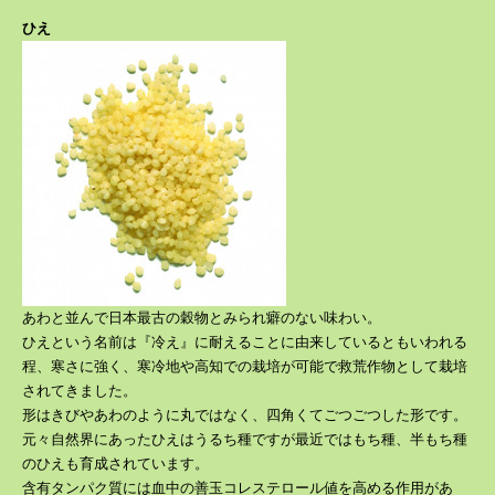
ひえ
あわと並んで日本最古の穀物とみられ癖のない味わい。
ひえという名前は『冷え』に耐えることに由来しているともいわれる
程、寒さに強く、寒冷地や高知での栽培が可能で救荒作物として栽培
されてきました。
形はきびやあわのように丸ではなく、四角くてごつごつした形です。
元々自然界にあったひえはうるち種ですが最近ではもち種、半もち種
のひえも育成されています。
含有タンパク質には血中の善玉コレステロール値を高める作用があ