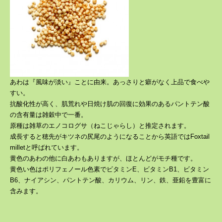
あわは『風味が淡い』ことに由来。あっさりと癖がなく上品で食べや
すい。
抗酸化性が高く、肌荒れや日焼け肌の回復に効果のあるパントテン酸
の含有量は雑穀中で一番。
原種は雑草のエノコログサ（ねこじゃらし）と推定されます。
成長すると穂先がキツネの尻尾のようになることから英語ではFoxtail
milletと呼ばれています。
黄色のあわの他に白あわもありますが、ほとんどがモチ種です。
黄色い色はポリフェノール色素でビタミンE、ビタミンB1、ビタミン
B6、ナイアシン、パントテン酸、カリウム、リン、鉄、亜鉛を豊富に
含みます。