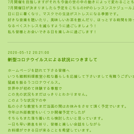
7月開催を目指しますがそれも今後の世の中の動きによって変わること
7月開催日が決まりましたら予定をこちらのHPのレッスンスケジュール
日に日に暑くなり、マスクでの生活がストレスになる季節です。
好きな音楽を聴いたり、美味しいお茶を飲んだり、ほっとする時間を持
なるべくストレスを減らすように過ごしましょう！
私も皆様とお会いできる日を楽しみに過ごします！
2020-05-12 20:21:00
新型コロナウイルスによる状況につきまして
ホームページを訪れて下さる皆様へ
いつも雑穀料理教室小粒な暮らしを応援して下さいまして有難うござい
猛威を振るうコロナウイルス。
世界中が初めて体験する事態で
この先の状況もまだはっきりとわかりません。
このような状況下の中
私の小さな教室もまだ当面の間はお休みをさせて頂く予定でいます。
今年は外部教室もいくつか開催予定でしたが
そちらもまた落ち着いたら検討したいと思っています。
一日も早い終息を祈り、皆様と楽しい会話をしながら
お料理ができる日が来ることを希望しています。