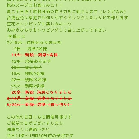
桃のスープはお楽しみに！！
夏こそ甘酒！雑穀甘酒の作り方をご紹介します（レシピのみ）
台湾豆花は家庭でも作りやすくアレンジしたレシピで作ります
豆花はトッピングも楽しみの一つ
お好きなものをトッピングして召し上がって下さい
開催日は
7／６木 満席となりました
9日 残席2名様
11火 新設 残席1名様
12水 余裕あります
16日 貸し切り
19水 残席2名様
22土 残席３名様
25火 残席2名様
28金 新設
満席となりました
8/14月 新設 満席となりました
8/22火 新設 満席（貸し切り）
この他のお日にちも開催可能です
ご希望の日がございましたら
遠慮なくご連絡下さい
全日11時～15時30分位の予定です