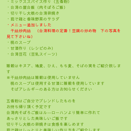
・ミックススパイス作り（五香粉）
・台湾の屋台飯（肉そぼろご飯）
・切り干し大根の台湾卵焼き
・茹で鶏と香味野菜のサラダ
・メニュー追加しました
干絲炒肉絲 （台湾料理の定番！豆腐の炒め物 下の写真を
見て下さいね）
・桃のスープ
・甘酒作り（レシピのみ）
・台湾豆花（豆乳スイーツ）
雑穀はキヌア、鳩麦、ひえ、もち麦、そばの実をご紹介致しま
す
※干絲炒肉絲は雑穀は使用していません
桃のスープは使用する甘酒に雑穀を使用しています
そばアレルギーのある方はお知らせください
五香粉はご自分でブレンドしたものを
お持ち帰り頂く予定です
台湾肉そぼろご飯はル―ローハンより簡単に作れて
あっさりとした美味しいご飯です
切り干し大根の卵焼きは食感を楽しめます
茹で鶏はしっとりと美味しい作り方をご紹介します