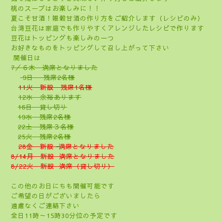
桃のスープはお楽しみに！！
夏こそ甘酒！雑穀甘酒の作り方をご紹介します（レシピのみ）
台湾豆花は家庭でも作りやすくアレンジしたレシピで作ります
豆花はトッピングも楽しみの一つ
お好きなものをトッピングして召し上がって下さい
開催日は
7／６木 満席となりました
9日 残席2名様
11火 新設 残席1名様
12水 余裕あります
16日 貸し切り
19水 残席2名様
22土 残席３名様
25火 残席2名様
28金 新設
満席となりました
8/14月 新設 満席となりました
8/22火 新設 満席（貸し切り）
この他のお日にちも開催可能です
ご希望の日がございましたら
遠慮なくご連絡下さい
全日11時～15時30分位の予定です