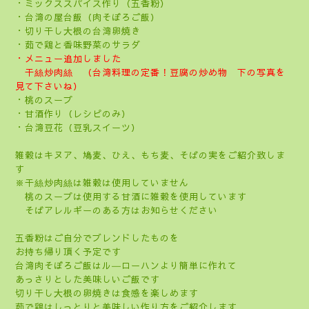
・ミックススパイス作り（五香粉）
・台湾の屋台飯（肉そぼろご飯）
・切り干し大根の台湾卵焼き
・茹で鶏と香味野菜のサラダ
・メニュー追加しました
干絲炒肉絲 （台湾料理の定番！豆腐の炒め物 下の写真を
見て下さいね）
・桃のスープ
・甘酒作り（レシピのみ）
・台湾豆花（豆乳スイーツ）
雑穀はキヌア、鳩麦、ひえ、もち麦、そばの実をご紹介致しま
す
※干絲炒肉絲は雑穀は使用していません
桃のスープは使用する甘酒に雑穀を使用しています
そばアレルギーのある方はお知らせください
五香粉はご自分でブレンドしたものを
お持ち帰り頂く予定です
台湾肉そぼろご飯はル―ローハンより簡単に作れて
あっさりとした美味しいご飯です
切り干し大根の卵焼きは食感を楽しめます
茹で鶏はしっとりと美味しい作り方をご紹介します