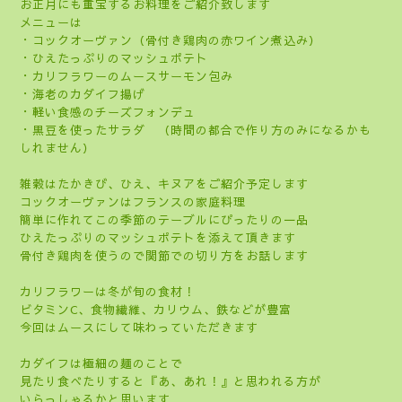
お正月にも重宝するお料理をご紹介致します
メニューは
・コックオーヴァン（骨付き鶏肉の赤ワイン煮込み）
・ひえたっぷりのマッシュポテト
・カリフラワーのムースサーモン包み
・海老のカダイフ揚げ
・軽い食感のチーズフォンデュ
・黒豆を使ったサラダ （時間の都合で作り方のみになるかも
しれません）
雑穀はたかきび、ひえ、キヌアをご紹介予定します
コックオーヴァンはフランスの家庭料理
簡単に作れてこの季節のテーブルにぴったりの一品
ひえたっぷりのマッシュポテトを添えて頂きます
骨付き鶏肉を使うので関節での切り方をお話します
カリフラワーは冬が旬の食材！
ビタミンC、食物繊維、カリウム、鉄などが豊富
今回はムースにして味わっていただきます
カダイフは極細の麺のことで
見たり食べたりすると『あ、あれ！』と思われる方が
いらっしゃるかと思います