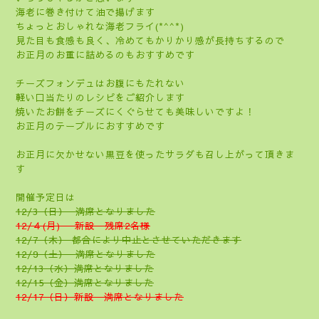
海老に巻き付けて油で揚げます
ちょっとおしゃれな海老フライ(*^^*)
見た目も食感も良く、冷めてもかりかり感が長持ちするので
お正月のお重に詰めるのもおすすめです
チーズフォンデュはお腹にもたれない
軽い口当たりのレシピをご紹介します
焼いたお餅をチーズにくぐらせても美味しいですよ！
お正月のテーブルにおすすめです
お正月に欠かせない黒豆を使ったサラダも召し上がって頂きま
す
開催予定日は
12/3（日） 満席となりました
12/４(月) 新設 残席2名様
12/7（木） 都合により中止とさせていただきます
12/9（土） 満席となりました
12/13（水）満席となりました
12/15（金）満席となりました
12/17（日）新設 満席となりました