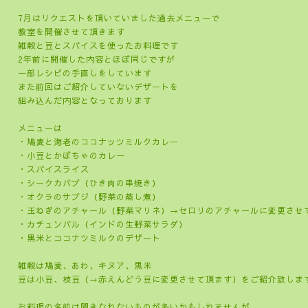
7月はリクエストを頂いていました過去メニューで
教室を開催させて頂きます
雑穀と豆とスパイスを使ったお料理です
2年前に開催した内容とほぼ同じですが
一部レシピの手直しをしています
また前回はご紹介していないデザートを
組み込んだ内容となっております
メニューは
・鳩麦と海老のココナッツミルクカレー
・小豆とかぼちゃのカレー
・スパイスライス
・シークカバブ（ひき肉の串焼き）
・オクラのサブジ（野菜の蒸し煮）
・玉ねぎのアチャール（野菜マリネ）→セロリのアチャールに変更させ
・カチュンバル（インドの生野菜サラダ）
・黒米とココナツミルクのデザート
雑穀は鳩麦、あわ、キヌア、黒米
豆は小豆、枝豆（→赤えんどう豆に変更させて頂ます）をご紹介致しま
お料理の名前は聞きなれないものが多いかもしれませんが