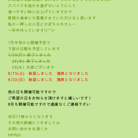
スパイスを効かせ過ぎないようにして
食べやすい味に仕上げていますので
普段の食卓にも登場させていただけると思います
私の一押しは小豆とかぼちゃのカレー
一年中作っています!(^^)!
7月中旬から開催予定で
下記の日程を予定しています
7/20(月）終了しました
23(木）終了しました
29(水）お席ございます
8/15(土) 新設しました 満席となりました
8/23(
日） 新設しました 満席となりました
他の日も開催可能ですので
ご希望の日をお知らせ頂けますと嬉しいです！
8月も開催可能ですので遠慮なくご連絡下さい
全日11時からとなります
その他の詳細につきましては
お問い合わせを頂くか
HP内の